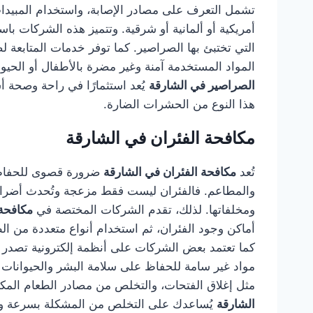
تشمل التعرف على مصادر الإصابة، واستخدام المبيدا
أمريكية أو ألمانية أو شرقية. وتتميز هذه الشركات 
التي تختبئ بها الصراصير. كما توفر خدمات المتابعة 
المواد المستخدمة آمنة وغير مضرة بالأطفال أو الحيو
الصراصير في الشارقة
يُعد استثمارًا في راحة وصحة 
هذا النوع من الحشرات الضارة.
مكافحة الفئران في الشارقة
تُعد
مكافحة الفئران في الشارقة
ضرورة قصوى للحفاظ ع
والمطاعم. فالفئران ليست فقط مزعجة وتُحدث أضرارًا
ومخلفاتها. لذلك، تقدم الشركات المختصة في
مكافحة 
أماكن وجود الفئران، ثم استخدام أنواع متعددة من الطُ
كما تعتمد بعض الشركات على أنظمة إلكترونية تصدر ذ
مواد غير سامة للحفاظ على سلامة البشر والحيوانات الأ
مثل إغلاق الفتحات، والتخلص من مصادر الطعام المك
الشارقة
يُساعدك على التخلص من المشكلة بسرعة ومنع 