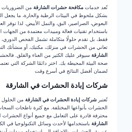
تُعد خدمات
مكافحة حشرات الشارقة
من الضروريات لك
بشكل ملحوظ في البيئات الرطبة والحارة، ما يجعل ال
البعوض، الصراصير، البق، والنمل الأبيض. لذا توفر 
باستخدام تقنيات فعالة ومبيدات معتمدة من الجهات 
فقط، بل تقدم حلولًا متكاملة تشمل الفحص الدوري، وال
تعاني من الحشرات في منزلك، مكتبك، أو منشأتك التج
الشارقة
سيوفر عليك الكثير من العناء والقلق. فالح
صحة البيئة المحيطة بك. اختر دائمًا الشركة التي تع
لضمان أفضل النتائج في أسرع وقت
شركات إبادة الحشرات في الشارقة
تُعتبر
شركات إبادة الحشرات في الشارقة
من الحلول ال
الحشرات بأنواعها المختلفة. مع كثرة ناطحات السحاب
محترفة قادرة على التعامل مع جميع أنواع الحشرات الز
الشارقة
باستخدامها لأحدث وسائل التكنولوجيا في ال
عن بؤر الحشرات، بالإضافة إلى استخدام مبيدات آمنة