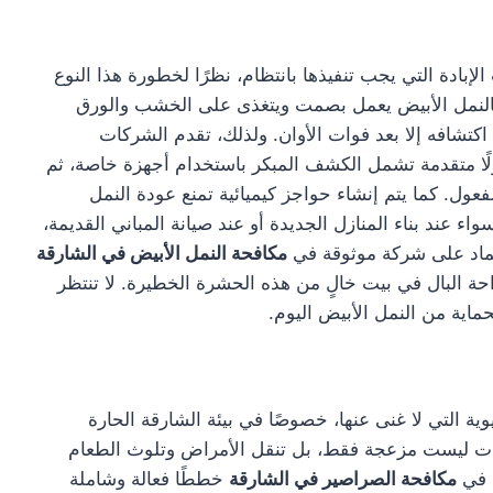
إبادة التي يجب تنفيذها بانتظام، نظرًا لخطورة هذا النوع
. فالنمل الأبيض يعمل بصمت ويتغذى على الخشب والورق
كتشافه إلا بعد فوات الأوان. ولذلك، تقدم الشركات
ًا متقدمة تشمل الكشف المبكر باستخدام أجهزة خاصة، ثم
فعول. كما يتم إنشاء حواجز كيميائية تمنع عودة النمل
ء عند بناء المنازل الجديدة أو عند صيانة المباني القديمة،
عتماد على شركة موثوقة في
مكافحة النمل الأبيض في الشارقة
احة البال في بيت خالٍ من هذه الحشرة الخطيرة. لا تنتظر
حماية من النمل الأبيض اليوم.
ة التي لا غنى عنها، خصوصًا في بيئة الشارقة الحارة
شرات ليست مزعجة فقط، بل تنقل الأمراض وتلوث الطعام
ة في
مكافحة الصراصير في الشارقة
خططًا فعالة وشاملة