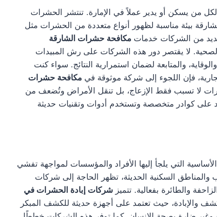
ل من يسكن أو يدير عملاً في الإمارة. تنتشر الحشرات
شارقة بيئة مناسبة لظهور أنواع متعددة من الحشرات مثل
العديد من الشركات خدمات
مكافحة حشرات الشارقة
الصحية. لا يقتصر دور هذه الشركات على رش المبيدات
وقاية، والمتابعة لضمان استمرارية النتائج. سواء كنت
ارية، فإن اللجوء إلى شركة موثوقة في
مكافحة حشرات
شرات لا تسبب فقط الإزعاج، بل تنقل الأمراض وتُضعف من
تمد على كوادر متخصصة وتستخدم أدوات وتقنيات حديثة
أساسية التي يلجأ إليها الأفراد والمؤسسات لمواجهة تفشي
 والمناطق السكنية الحديثة، تظهر الحاجة إلى شركات
احفة والطائرة بفعالية. تتميز
شركات إبادة الحشرات في
كشف والإبادة، حيث تعتمد على أجهزة حديثة للكشف المبكر
 وغير ضارة بصحة الإنسان. كما توفر هذه الشركات خططًا