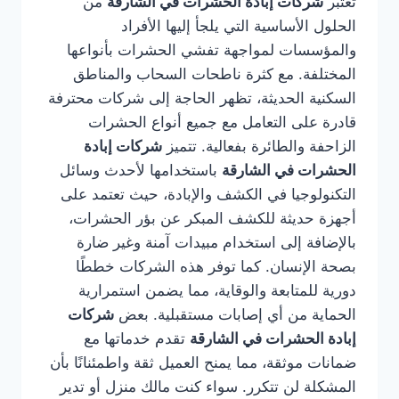
تُعتبر
شركات إبادة الحشرات في الشارقة
من
الحلول الأساسية التي يلجأ إليها الأفراد
والمؤسسات لمواجهة تفشي الحشرات بأنواعها
المختلفة. مع كثرة ناطحات السحاب والمناطق
السكنية الحديثة، تظهر الحاجة إلى شركات محترفة
قادرة على التعامل مع جميع أنواع الحشرات
الزاحفة والطائرة بفعالية. تتميز
شركات إبادة
الحشرات في الشارقة
باستخدامها لأحدث وسائل
التكنولوجيا في الكشف والإبادة، حيث تعتمد على
أجهزة حديثة للكشف المبكر عن بؤر الحشرات،
بالإضافة إلى استخدام مبيدات آمنة وغير ضارة
بصحة الإنسان. كما توفر هذه الشركات خططًا
دورية للمتابعة والوقاية، مما يضمن استمرارية
الحماية من أي إصابات مستقبلية. بعض
شركات
إبادة الحشرات في الشارقة
تقدم خدماتها مع
ضمانات موثقة، مما يمنح العميل ثقة واطمئنانًا بأن
المشكلة لن تتكرر. سواء كنت مالك منزل أو تدير