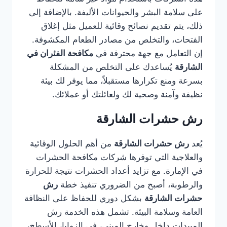
على سلامة البشر والحيوانات الأليفة. بالإضافة إلى
ذلك، يتم تقديم نصائح وقائية للعميل مثل إغلاق
الفتحات، والتخلص من مصادر الطعام المكشوفة.
إن التعامل مع جهة محترفة في
مكافحة الفئران في
الشارقة
يُساعدك على التخلص من المشكلة
بسرعة ومنع تكرارها مستقبلاً، مما يوفر لك بيئة
نظيفة وآمنة وصحية لك ولعائلتك أو عملائك.
رش حشرات الشارقة
يُعد
رش حشرات الشارقة
من أهم الحلول الوقائية
والعلاجية التي توفرها شركات مكافحة الحشرات
في الإمارة. مع تزايد أعداد الحشرات نتيجة للحرارة
والرطوبة، أصبح من الضروري تنفيذ خطة
رش
حشرات الشارقة
بشكل دوري للحفاظ على النظافة
العامة وسلامة البيئة. تشمل هذه الخدمة رش
المبيدات داخل وخارج المبنى، في الزوايا، الأسطح،