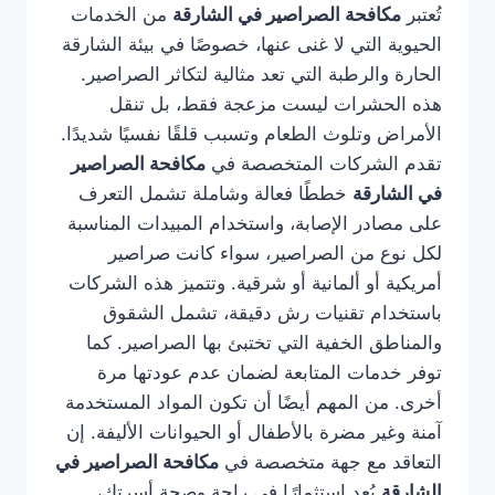
تُعتبر
مكافحة الصراصير في الشارقة
من الخدمات
الحيوية التي لا غنى عنها، خصوصًا في بيئة الشارقة
الحارة والرطبة التي تعد مثالية لتكاثر الصراصير.
هذه الحشرات ليست مزعجة فقط، بل تنقل
الأمراض وتلوث الطعام وتسبب قلقًا نفسيًا شديدًا.
تقدم الشركات المتخصصة في
مكافحة الصراصير
في الشارقة
خططًا فعالة وشاملة تشمل التعرف
على مصادر الإصابة، واستخدام المبيدات المناسبة
لكل نوع من الصراصير، سواء كانت صراصير
أمريكية أو ألمانية أو شرقية. وتتميز هذه الشركات
باستخدام تقنيات رش دقيقة، تشمل الشقوق
والمناطق الخفية التي تختبئ بها الصراصير. كما
توفر خدمات المتابعة لضمان عدم عودتها مرة
أخرى. من المهم أيضًا أن تكون المواد المستخدمة
آمنة وغير مضرة بالأطفال أو الحيوانات الأليفة. إن
التعاقد مع جهة متخصصة في
مكافحة الصراصير في
الشارقة
يُعد استثمارًا في راحة وصحة أسرتك،