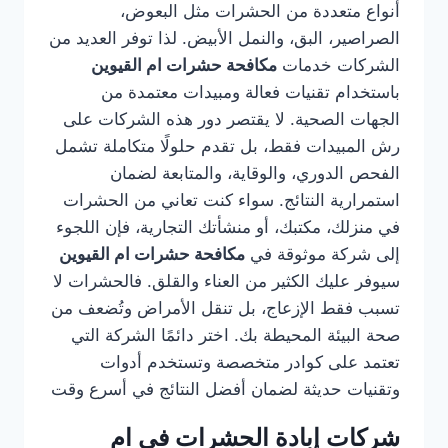
أنواع متعددة من الحشرات مثل البعوض،
الصراصير، البق، والنمل الأبيض. لذا توفر العديد من
الشركات خدمات
مكافحة حشرات ام القيوين
باستخدام تقنيات فعالة ومبيدات معتمدة من
الجهات الصحية. لا يقتصر دور هذه الشركات على
رش المبيدات فقط، بل تقدم حلولًا متكاملة تشمل
الفحص الدوري، والوقاية، والمتابعة لضمان
استمرارية النتائج. سواء كنت تعاني من الحشرات
في منزلك، مكتبك، أو منشأتك التجارية، فإن اللجوء
إلى شركة موثوقة في
مكافحة حشرات ام القيوين
سيوفر عليك الكثير من العناء والقلق. فالحشرات لا
تسبب فقط الإزعاج، بل تنقل الأمراض وتُضعف من
صحة البيئة المحيطة بك. اختر دائمًا الشركة التي
تعتمد على كوادر متخصصة وتستخدم أدوات
وتقنيات حديثة لضمان أفضل النتائج في أسرع وقت
شركات إبادة الحشرات في ام