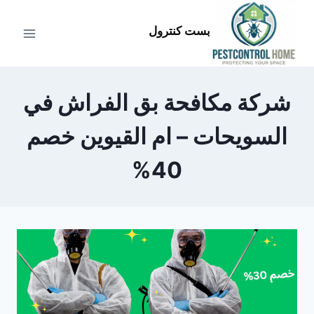
لتجاوز
لى
بست كنترول
لمحتوى
شركة مكافحة بق الفراش في
السويحات – ام القيوين خصم
40%