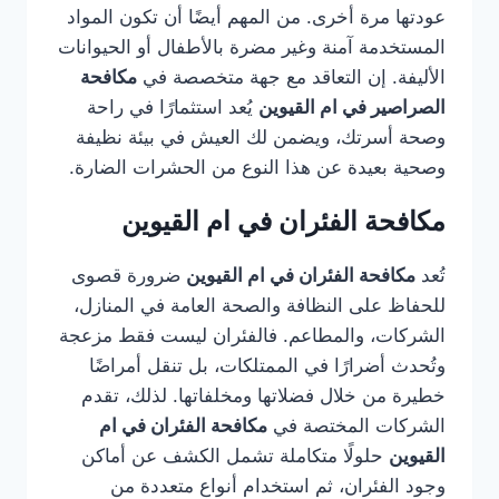
عودتها مرة أخرى. من المهم أيضًا أن تكون المواد
المستخدمة آمنة وغير مضرة بالأطفال أو الحيوانات
الأليفة. إن التعاقد مع جهة متخصصة في
مكافحة
الصراصير في ام القيوين
يُعد استثمارًا في راحة
وصحة أسرتك، ويضمن لك العيش في بيئة نظيفة
وصحية بعيدة عن هذا النوع من الحشرات الضارة.
مكافحة الفئران في ام القيوين
تُعد
مكافحة الفئران في ام القيوين
ضرورة قصوى
للحفاظ على النظافة والصحة العامة في المنازل،
الشركات، والمطاعم. فالفئران ليست فقط مزعجة
وتُحدث أضرارًا في الممتلكات، بل تنقل أمراضًا
خطيرة من خلال فضلاتها ومخلفاتها. لذلك، تقدم
الشركات المختصة في
مكافحة الفئران في ام
القيوين
حلولًا متكاملة تشمل الكشف عن أماكن
وجود الفئران، ثم استخدام أنواع متعددة من