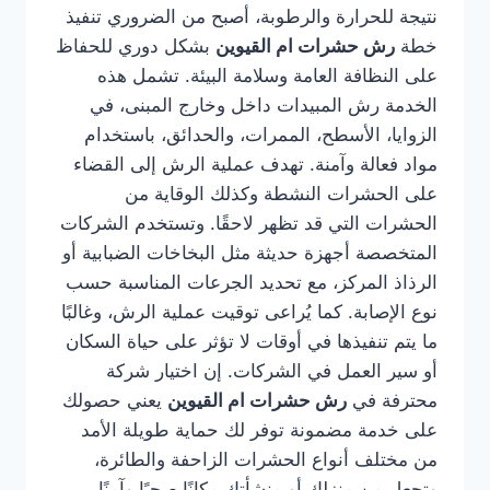
نتيجة للحرارة والرطوبة، أصبح من الضروري تنفيذ
خطة
رش حشرات ام القيوين
بشكل دوري للحفاظ
على النظافة العامة وسلامة البيئة. تشمل هذه
الخدمة رش المبيدات داخل وخارج المبنى، في
الزوايا، الأسطح، الممرات، والحدائق، باستخدام
مواد فعالة وآمنة. تهدف عملية الرش إلى القضاء
على الحشرات النشطة وكذلك الوقاية من
الحشرات التي قد تظهر لاحقًا. وتستخدم الشركات
المتخصصة أجهزة حديثة مثل البخاخات الضبابية أو
الرذاذ المركز، مع تحديد الجرعات المناسبة حسب
نوع الإصابة. كما يُراعى توقيت عملية الرش، وغالبًا
ما يتم تنفيذها في أوقات لا تؤثر على حياة السكان
أو سير العمل في الشركات. إن اختيار شركة
محترفة في
رش حشرات ام القيوين
يعني حصولك
على خدمة مضمونة توفر لك حماية طويلة الأمد
من مختلف أنواع الحشرات الزاحفة والطائرة،
وتجعل من منزلك أو منشأتك مكانًا صحيًا وآمنًا.