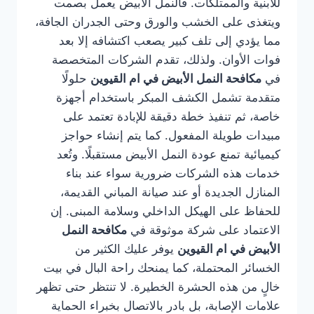
للأبنية والممتلكات. فالنمل الأبيض يعمل بصمت
ويتغذى على الخشب والورق وحتى الجدران الجافة،
مما يؤدي إلى تلف كبير يصعب اكتشافه إلا بعد
فوات الأوان. ولذلك، تقدم الشركات المتخصصة
في
مكافحة النمل الأبيض في ام القيوين
حلولًا
متقدمة تشمل الكشف المبكر باستخدام أجهزة
خاصة، ثم تنفيذ خطة دقيقة للإبادة تعتمد على
مبيدات طويلة المفعول. كما يتم إنشاء حواجز
كيميائية تمنع عودة النمل الأبيض مستقبلًا. وتُعد
خدمات هذه الشركات ضرورية سواء عند بناء
المنازل الجديدة أو عند صيانة المباني القديمة،
للحفاظ على الهيكل الداخلي وسلامة المبنى. إن
الاعتماد على شركة موثوقة في
مكافحة النمل
الأبيض في ام القيوين
يوفر عليك الكثير من
الخسائر المحتملة، كما يمنحك راحة البال في بيت
خالٍ من هذه الحشرة الخطيرة. لا تنتظر حتى تظهر
علامات الإصابة، بل بادر بالاتصال بخبراء الحماية