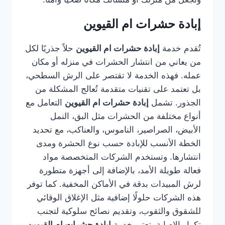
إبادة حشرات ام القيوين
تُقدم خدمة
إبادة حشرات ام القيوين
حلاً جذريًا لكل
من يعاني من انتشار الحشرات في منزله أو مكان
عمله. فهذه الخدمة لا تقتصر على الرش السطحي،
بل تعتمد على تقنيات متقدمة تُعالج المشكلة من
الجذور. تشمل
إبادة حشرات ام القيوين
التعامل مع
أنواع مختلفة من الحشرات مثل البق، النمل
الأبيض، الصراصير، الناموس، والعناكب، مع تحديد
الخطة الأنسب للإبادة حسب نوع الحشرة ومدى
انتشارها. وتستخدم الشركات المتخصصة مواد
فعالة طويلة الأمد، بالإضافة إلى أجهزة متطورة
لرش المبيدات بدقة في الأماكن المخفية. كما توفر
هذه الشركات حلولًا إضافية مثل الإغلاق الوقائي
للشقوق والثقوب، وتقديم نصائح سلوكية لتجنب
تكرار الإصابة. تعتبر خدمة
إبادة حشرات ام القيوين