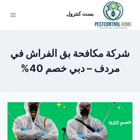
لتجاوز
لى
بست كنترول
لمحتوى
شركة مكافحة بق الفراش في
مردف – دبي خصم 40%