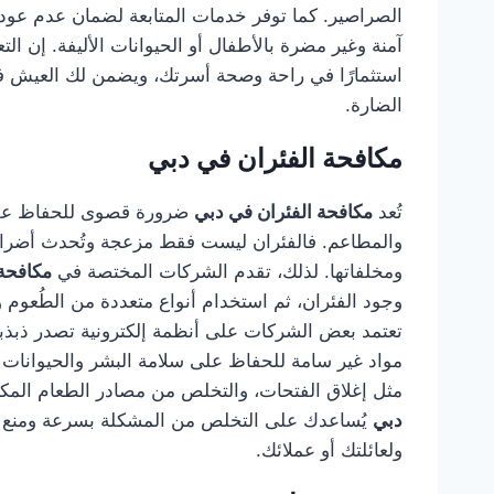
الصراصير. كما توفر خدمات المتابعة لضمان عدم عودت
آمنة وغير مضرة بالأطفال أو الحيوانات الأليفة. إن 
استثمارًا في راحة وصحة أسرتك، ويضمن لك العيش في
الضارة.
مكافحة الفئران في دبي
تُعد
مكافحة الفئران في دبي
ضرورة قصوى للحفاظ على 
والمطاعم. فالفئران ليست فقط مزعجة وتُحدث أضرارًا
ومخلفاتها. لذلك، تقدم الشركات المختصة في
مكافحة 
وجود الفئران، ثم استخدام أنواع متعددة من الطُعوم وا
تعتمد بعض الشركات على أنظمة إلكترونية تصدر ذبذبا
مواد غير سامة للحفاظ على سلامة البشر والحيوانات الأ
مثل إغلاق الفتحات، والتخلص من مصادر الطعام المك
دبي
يُساعدك على التخلص من المشكلة بسرعة ومنع تكرا
ولعائلتك أو عملائك.