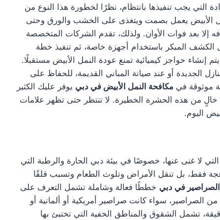
ة التي يجب تنفيذها بانتظام، نظرًا لخطورة هذا النوع من
النمل الأبيض يعمل بصمت ويتغذى على الخشب والورق وحتى
ه إلا بعد فوات الأوان. ولذلك، تقدم الشركات المتخصصة
 الكشف المبكر باستخدام أجهزة خاصة، ثم تنفيذ خطة
تم إنشاء حواجز كيميائية تمنع عودة النمل الأبيض مستقبلًا.
زل الجديدة أو عند صيانة المباني القديمة، للحفاظ على
كة موثوقة في
مكافحة النمل الأبيض في دبي
يوفر عليك الكثير
 خالٍ من هذه الحشرة الخطيرة. لا تنتظر حتى تظهر علامات
بيض اليوم.
تي لا غنى عنها، خصوصًا في بيئة دبي الحارة والرطبة التي
جة فقط، بل تنقل الأمراض وتلوث الطعام وتسبب قلقًا
الصراصير في دبي
خططًا فعالة وشاملة تشمل التعرف على
من الصراصير، سواء كانت صراصير أمريكية أو ألمانية أو
يقة، تشمل الشقوق والمناطق الخفية التي تختبئ بها