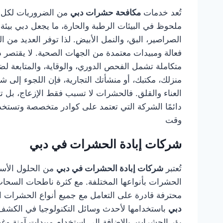
تُعد خدمات
مكافحة حشرات دبي
من الضروريات لكل م
ملحوظ في البيئات الرطبة والحارة، ما يجعل دبي بيئ
الصراصير، البق، والنمل الأبيض. لذا توفر العديد من
فعالة ومبيدات معتمدة من الجهات الصحية. لا يقتصر 
متكاملة تشمل الفحص الدوري، والوقاية، والمتابعة ل
منزلك، مكتبك، أو منشأتك التجارية، فإن اللجوء إلى 
العناء والقلق. فالحشرات لا تسبب فقط الإزعاج، بل 
دائمًا الشركة التي تعتمد على كوادر متخصصة وتستخد
وقت
شركات إبادة الحشرات في دبي
تُعتبر
شركات إبادة الحشرات في دبي
من الحلول الأسا
الحشرات بأنواعها المختلفة. مع كثرة ناطحات السحاب
محترفة قادرة على التعامل مع جميع أنواع الحشرات الز
دبي
باستخدامها لأحدث وسائل التكنولوجيا في الكشف 
بؤر الحشرات، بالإضافة إلى استخدام مبيدات آمنة وغ