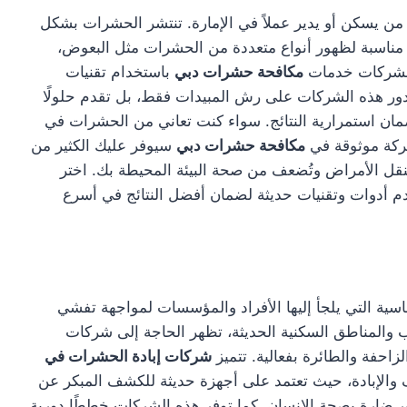
ن يسكن أو يدير عملاً في الإمارة. تنتشر الحشرات بشكل
ة مناسبة لظهور أنواع متعددة من الحشرات مثل البعوض،
 الشركات خدمات
مكافحة حشرات دبي
باستخدام تقنيات
دور هذه الشركات على رش المبيدات فقط، بل تقدم حلولًا
ضمان استمرارية النتائج. سواء كنت تعاني من الحشرات في
شركة موثوقة في
مكافحة حشرات دبي
سيوفر عليك الكثير من
تنقل الأمراض وتُضعف من صحة البيئة المحيطة بك. اختر
م أدوات وتقنيات حديثة لضمان أفضل النتائج في أسرع
سية التي يلجأ إليها الأفراد والمؤسسات لمواجهة تفشي
 والمناطق السكنية الحديثة، تظهر الحاجة إلى شركات
احفة والطائرة بفعالية. تتميز
شركات إبادة الحشرات في
والإبادة، حيث تعتمد على أجهزة حديثة للكشف المبكر عن
ير ضارة بصحة الإنسان. كما توفر هذه الشركات خططًا دورية