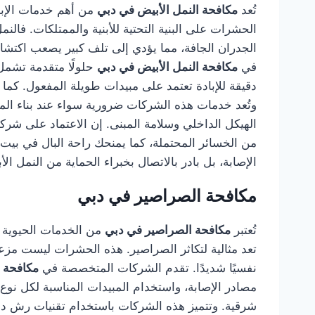
تُعد
مكافحة النمل الأبيض في دبي
من أهم خدمات الإباد
الحشرات على البنية التحتية للأبنية والممتلكات. ف
الجدران الجافة، مما يؤدي إلى تلف كبير يصعب اكتشاف
في
مكافحة النمل الأبيض في دبي
حلولًا متقدمة تشمل
دقيقة للإبادة تعتمد على مبيدات طويلة المفعول. كما ي
وتُعد خدمات هذه الشركات ضرورية سواء عند بناء المنا
الهيكل الداخلي وسلامة المبنى. إن الاعتماد على شر
من الخسائر المحتملة، كما يمنحك راحة البال في بيت
الإصابة، بل بادر بالاتصال بخبراء الحماية من النمل الأ
مكافحة الصراصير في دبي
تُعتبر
مكافحة الصراصير في دبي
من الخدمات الحيوية ال
تعد مثالية لتكاثر الصراصير. هذه الحشرات ليست مزع
نفسيًا شديدًا. تقدم الشركات المتخصصة في
مكافحة 
مصادر الإصابة، واستخدام المبيدات المناسبة لكل نوع 
شرقية. وتتميز هذه الشركات باستخدام تقنيات رش دق