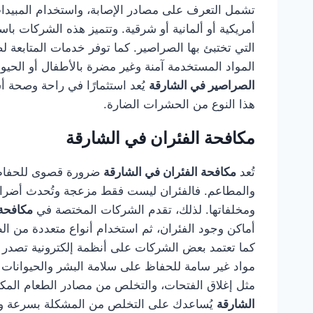
تشمل التعرف على مصادر الإصابة، واستخدام المبيدا
أمريكية أو ألمانية أو شرقية. وتتميز هذه الشركات 
التي تختبئ بها الصراصير. كما توفر خدمات المتابعة 
المواد المستخدمة آمنة وغير مضرة بالأطفال أو الحيو
الصراصير في الشارقة
يُعد استثمارًا في راحة وصحة 
هذا النوع من الحشرات الضارة.
مكافحة الفئران في الشارقة
تُعد
مكافحة الفئران في الشارقة
ضرورة قصوى للحفاظ ع
والمطاعم. فالفئران ليست فقط مزعجة وتُحدث أضرارًا
ومخلفاتها. لذلك، تقدم الشركات المختصة في
مكافحة 
أماكن وجود الفئران، ثم استخدام أنواع متعددة من الطُ
كما تعتمد بعض الشركات على أنظمة إلكترونية تصدر ذ
مواد غير سامة للحفاظ على سلامة البشر والحيوانات الأ
مثل إغلاق الفتحات، والتخلص من مصادر الطعام المك
الشارقة
يُساعدك على التخلص من المشكلة بسرعة ومنع 