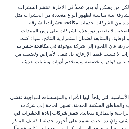
ل من يسكن أو يدير عملاً في الإمارة. تنتشر الحشرات
شارقة بيئة مناسبة لظهور أنواع متعددة من الحشرات مثل
العديد من الشركات خدمات
مكافحة حشرات الشارقة
الصحية. لا يقتصر دور هذه الشركات على رش المبيدات
وقاية، والمتابعة لضمان استمرارية النتائج. سواء كنت
ارية، فإن اللجوء إلى شركة موثوقة في
مكافحة حشرات
شرات لا تسبب فقط الإزعاج، بل تنقل الأمراض وتُضعف من
تمد على كوادر متخصصة وتستخدم أدوات وتقنيات حديثة
أساسية التي يلجأ إليها الأفراد والمؤسسات لمواجهة تفشي
 والمناطق السكنية الحديثة، تظهر الحاجة إلى شركات
احفة والطائرة بفعالية. تتميز
شركات إبادة الحشرات في
كشف والإبادة، حيث تعتمد على أجهزة حديثة للكشف المبكر
 وغير ضارة بصحة الإنسان. كما توفر هذه الشركات خططًا