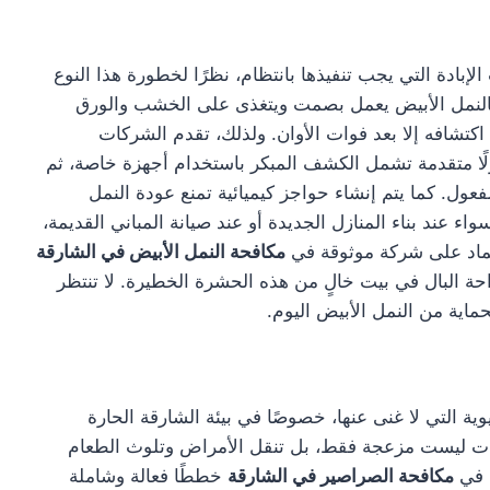
إبادة التي يجب تنفيذها بانتظام، نظرًا لخطورة هذا النوع
. فالنمل الأبيض يعمل بصمت ويتغذى على الخشب والورق
كتشافه إلا بعد فوات الأوان. ولذلك، تقدم الشركات
ًا متقدمة تشمل الكشف المبكر باستخدام أجهزة خاصة، ثم
فعول. كما يتم إنشاء حواجز كيميائية تمنع عودة النمل
ء عند بناء المنازل الجديدة أو عند صيانة المباني القديمة،
عتماد على شركة موثوقة في
مكافحة النمل الأبيض في الشارقة
احة البال في بيت خالٍ من هذه الحشرة الخطيرة. لا تنتظر
حماية من النمل الأبيض اليوم.
ة التي لا غنى عنها، خصوصًا في بيئة الشارقة الحارة
شرات ليست مزعجة فقط، بل تنقل الأمراض وتلوث الطعام
ة في
مكافحة الصراصير في الشارقة
خططًا فعالة وشاملة