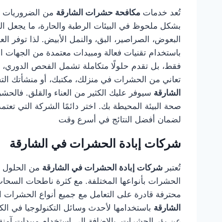
تُعد خدمات
مكافحة حشرات الشارقة
من الضروريات لك
بشكل ملحوظ في البيئات الرطبة والحارة، ما يجعل ال
البعوض، الصراصير، البق، والنمل الأبيض. لذا توفر 
باستخدام تقنيات فعالة ومبيدات معتمدة من الجهات 
فقط، بل تقدم حلولًا متكاملة تشمل الفحص الدوري، وال
تعاني من الحشرات في منزلك، مكتبك، أو منشأتك التج
الشارقة
سيوفر عليك الكثير من العناء والقلق. فالح
صحة البيئة المحيطة بك. اختر دائمًا الشركة التي تع
لضمان أفضل النتائج في أسرع وقت
شركات إبادة الحشرات في الشارقة
تُعتبر
شركات إبادة الحشرات في الشارقة
من الحلول ال
الحشرات بأنواعها المختلفة. مع كثرة ناطحات السحاب
محترفة قادرة على التعامل مع جميع أنواع الحشرات الز
الشارقة
باستخدامها لأحدث وسائل التكنولوجيا في ال
عن بؤر الحشرات، بالإضافة إلى استخدام مبيدات آمنة