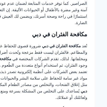
الصراصير. كما توفر خدمات المتابعة لضمان عدم عودت
آمنة وغير مضرة بالأطفال أو الحيوانات الأليفة. إن 
استثمارًا في راحة وصحة أسرتك، ويضمن لك العيش في
الضارة.
مكافحة الفئران في دبي
تُعد
مكافحة الفئران في دبي
ضرورة قصوى للحفاظ على 
والمطاعم. فالفئران ليست فقط مزعجة وتُحدث أضرارًا
ومخلفاتها. لذلك، تقدم الشركات المختصة في
مكافحة 
وجود الفئران، ثم استخدام أنواع متعددة من الطُعوم وا
تعتمد بعض الشركات على أنظمة إلكترونية تصدر ذبذبا
مواد غير سامة للحفاظ على سلامة البشر والحيوانات الأ
مثل إغلاق الفتحات، والتخلص من مصادر الطعام المك
دبي
يُساعدك على التخلص من المشكلة بسرعة ومنع تكرا
ولعائلتك أو عملائك.