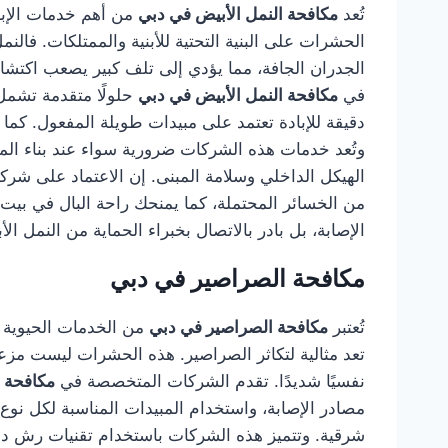
تُعد
مكافحة النمل الأبيض في دبي
من أهم خدمات الإباد
الحشرات على البنية التحتية للأبنية والممتلكات. ف
الجدران الجافة، مما يؤدي إلى تلف كبير يصعب اكتشاف
في
مكافحة النمل الأبيض في دبي
حلولًا متقدمة تشمل
دقيقة للإبادة تعتمد على مبيدات طويلة المفعول. كما ي
وتُعد خدمات هذه الشركات ضرورية سواء عند بناء المنا
الهيكل الداخلي وسلامة المبنى. إن الاعتماد على شر
من الخسائر المحتملة، كما يمنحك راحة البال في بيت
الإصابة، بل بادر بالاتصال بخبراء الحماية من النمل الأ
مكافحة الصراصير في دبي
تُعتبر
مكافحة الصراصير في دبي
من الخدمات الحيوية ال
تعد مثالية لتكاثر الصراصير. هذه الحشرات ليست مزع
نفسيًا شديدًا. تقدم الشركات المتخصصة في
مكافحة 
مصادر الإصابة، واستخدام المبيدات المناسبة لكل نوع 
شرقية. وتتميز هذه الشركات باستخدام تقنيات رش دق