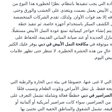
ة التي يجب تنفيذها بانتظام، نظرًا لخطورة هذا النوع من
النمل الأبيض يعمل بصمت ويتغذى على الخشب والورق وحتى
ه إلا بعد فوات الأوان. ولذلك، تقدم الشركات المتخصصة
 الكشف المبكر باستخدام أجهزة خاصة، ثم تنفيذ خطة
تم إنشاء حواجز كيميائية تمنع عودة النمل الأبيض مستقبلًا.
زل الجديدة أو عند صيانة المباني القديمة، للحفاظ على
كة موثوقة في
مكافحة النمل الأبيض في دبي
يوفر عليك الكثير
 خالٍ من هذه الحشرة الخطيرة. لا تنتظر حتى تظهر علامات
بيض اليوم.
تي لا غنى عنها، خصوصًا في بيئة دبي الحارة والرطبة التي
جة فقط، بل تنقل الأمراض وتلوث الطعام وتسبب قلقًا
الصراصير في دبي
خططًا فعالة وشاملة تشمل التعرف على
من الصراصير، سواء كانت صراصير أمريكية أو ألمانية أو
يقة، تشمل الشقوق والمناطق الخفية التي تختبئ بها