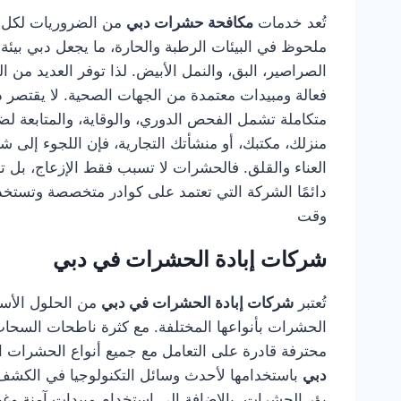
تُعد خدمات
مكافحة حشرات دبي
من الضروريات لكل م
ملحوظ في البيئات الرطبة والحارة، ما يجعل دبي بيئ
الصراصير، البق، والنمل الأبيض. لذا توفر العديد من
فعالة ومبيدات معتمدة من الجهات الصحية. لا يقتصر 
متكاملة تشمل الفحص الدوري، والوقاية، والمتابعة ل
منزلك، مكتبك، أو منشأتك التجارية، فإن اللجوء إلى 
العناء والقلق. فالحشرات لا تسبب فقط الإزعاج، بل 
دائمًا الشركة التي تعتمد على كوادر متخصصة وتستخد
وقت
شركات إبادة الحشرات في دبي
تُعتبر
شركات إبادة الحشرات في دبي
من الحلول الأسا
الحشرات بأنواعها المختلفة. مع كثرة ناطحات السحاب
محترفة قادرة على التعامل مع جميع أنواع الحشرات الز
دبي
باستخدامها لأحدث وسائل التكنولوجيا في الكشف 
بؤر الحشرات، بالإضافة إلى استخدام مبيدات آمنة وغ