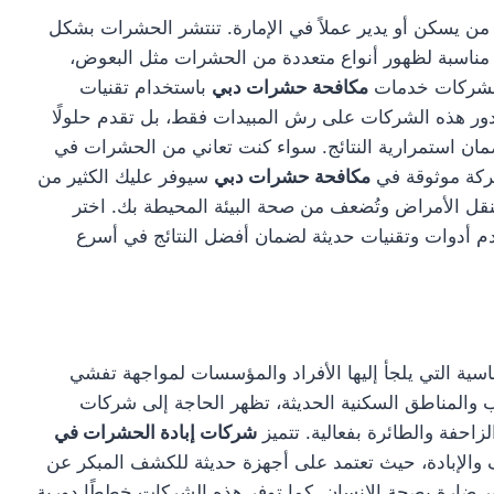
ن يسكن أو يدير عملاً في الإمارة. تنتشر الحشرات بشكل
ة مناسبة لظهور أنواع متعددة من الحشرات مثل البعوض،
 الشركات خدمات
مكافحة حشرات دبي
باستخدام تقنيات
دور هذه الشركات على رش المبيدات فقط، بل تقدم حلولًا
ضمان استمرارية النتائج. سواء كنت تعاني من الحشرات في
شركة موثوقة في
مكافحة حشرات دبي
سيوفر عليك الكثير من
تنقل الأمراض وتُضعف من صحة البيئة المحيطة بك. اختر
م أدوات وتقنيات حديثة لضمان أفضل النتائج في أسرع
سية التي يلجأ إليها الأفراد والمؤسسات لمواجهة تفشي
 والمناطق السكنية الحديثة، تظهر الحاجة إلى شركات
احفة والطائرة بفعالية. تتميز
شركات إبادة الحشرات في
والإبادة، حيث تعتمد على أجهزة حديثة للكشف المبكر عن
ير ضارة بصحة الإنسان. كما توفر هذه الشركات خططًا دورية