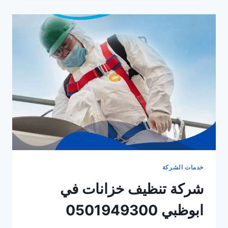
في
العين
0501949300
خدمات الشركة
شركة تنظيف خزانات في
ابوظبي 0501949300