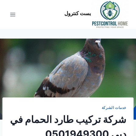
لتجاوز
لى
بست كنترول
لمحتوى
خدمات الشركة
شركة تركيب طارد الحمام في
دبي 0501949300