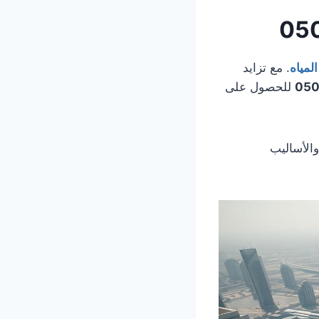
لمياه
. مع تزايد
050
للحصول على
والأساليب