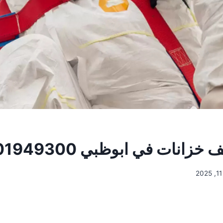
انات في ابوظبي 0501949300
2