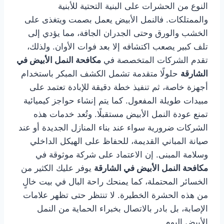
النوع من الحشرات على البنية التحتية للأبنية
والممتلكات. فالنمل الأبيض يعمل بصمت ويتغذى على
الخشب والورق وحتى الجدران الجافة، مما يؤدي إلى
تلف كبير يصعب اكتشافه إلا بعد فوات الأوان. ولذلك،
تقدم الشركات المتخصصة في
مكافحة النمل الأبيض في
الشارقة
حلولًا متقدمة تشمل الكشف المبكر باستخدام
أجهزة خاصة، ثم تنفيذ خطة دقيقة للإبادة تعتمد على
مبيدات طويلة المفعول. كما يتم إنشاء حواجز كيميائية
تمنع عودة النمل الأبيض مستقبلًا. وتُعد خدمات هذه
الشركات ضرورية سواء عند بناء المنازل الجديدة أو عند
صيانة المباني القديمة، للحفاظ على الهيكل الداخلي
وسلامة المبنى. إن الاعتماد على شركة موثوقة في
مكافحة النمل الأبيض في الشارقة
يوفر عليك الكثير من
الخسائر المحتملة، كما يمنحك راحة البال في بيت خالٍ
من هذه الحشرة الخطيرة. لا تنتظر حتى تظهر علامات
الإصابة، بل بادر بالاتصال بخبراء الحماية من النمل
الأبيض اليوم.