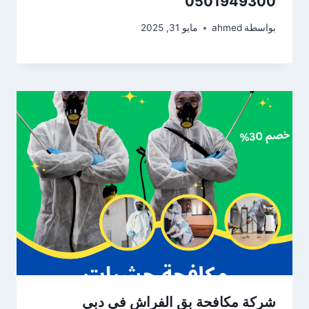
0501949300
بواسطة
ahmed
مايو 31, 2025
شركة مكافحة بق الفراش في دبي