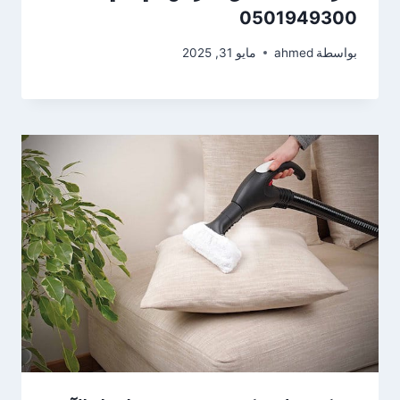
0501949300
بواسطة
ahmed
مايو 31, 2025