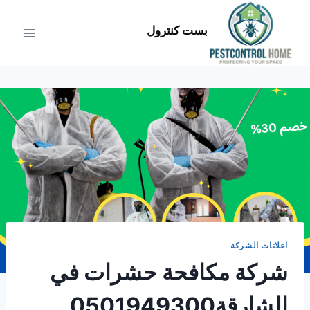
لتجاوز
لى
بست كنترول
لمحتوى
اعلانات الشركة
شركة مكافحة حشرات في
الشارقة0501949300